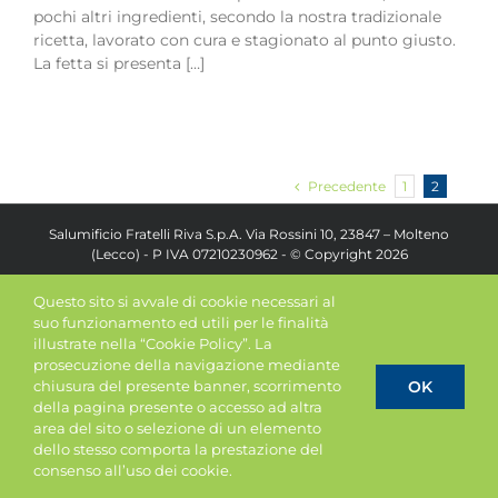
pochi altri ingredienti, secondo la nostra tradizionale
ricetta, lavorato con cura e stagionato al punto giusto.
La fetta si presenta […]
Precedente
1
2
Salumificio Fratelli Riva S.p.A. Via Rossini 10, 23847 – Molteno
(Lecco) - P IVA 07210230962 - © Copyright
2026
Questo sito si avvale di cookie necessari al
suo funzionamento ed utili per le finalità
illustrate nella “Cookie Policy”. La
prosecuzione della navigazione mediante
OK
chiusura del presente banner, scorrimento
della pagina presente o accesso ad altra
area del sito o selezione di un elemento
dello stesso comporta la prestazione del
consenso all’uso dei cookie.