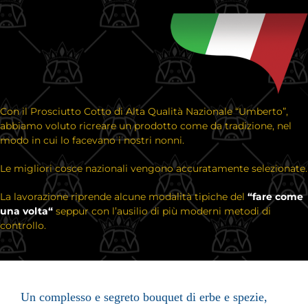
Con il Prosciutto Cotto di Alta Qualità Nazionale “Umberto”,
abbiamo
voluto ricreare un prodotto come da tradizione, nel
modo in cui lo facevano i nostri nonni.
Le migliori cosce nazionali vengono accuratamente selezionate.
La lavorazione riprende alcune modalità tipiche del
“
fare come
una volta
“
seppur con l’ausilio di più moderni metodi di
controllo.
Un complesso e segreto bouquet di erbe e spezie,