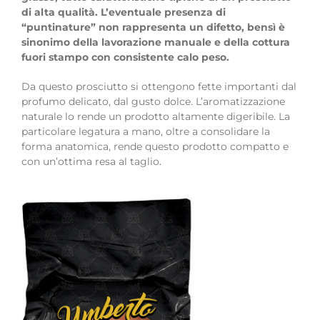
di alta qualità. L’eventuale presenza di
“puntinature” non rappresenta un difetto, bensì è
sinonimo della lavorazione manuale e della cottura
fuori stampo con consistente calo peso.
Da questo prosciutto si ottengono fette importanti dal
profumo delicato, dal gusto dolce. L’aromatizzazione
naturale lo rende un prodotto altamente digeribile. La
particolare legatura a mano, oltre a consolidare la
forma anatomica, rende questo prodotto compatto e
con un’ottima resa al taglio.