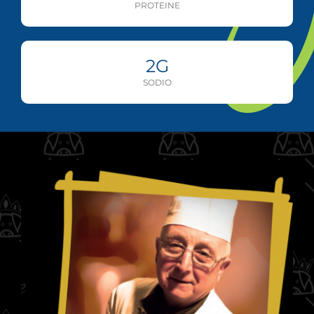
PROTEINE
2
G
SODIO