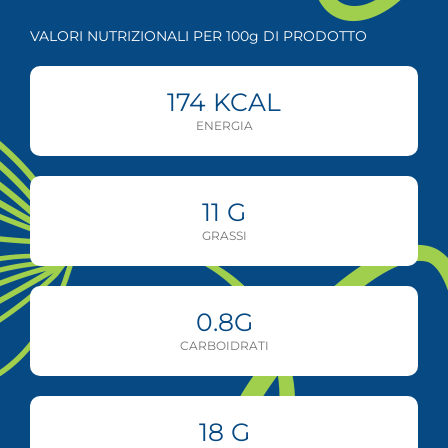
VALORI NUTRIZIONALI PER 100g DI PRODOTTO
174
KCAL
ENERGIA
11
G
GRASSI
0.8
G
CARBOIDRATI
18
G