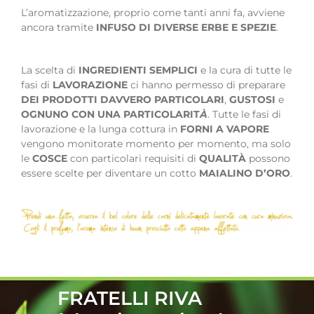
L’aromatizzazione, proprio come tanti anni fa, avviene
ancora tramite
INFUSO DI DIVERSE ERBE E SPEZIE
.
La scelta di
INGREDIENTI SEMPLICI
e la cura di tutte le
fasi di
LAVORAZIONE
ci hanno permesso di preparare
DEI PRODOTTI DAVVERO PARTICOLARI
,
GUSTOSI
e
OGNUNO CON UNA PARTICOLARIT
À
. Tutte le fasi di
lavorazione e la lunga cottura in
FORNI A VAPORE
vengono monitorate momento per momento, ma solo
le
COSCE
con particolari requisiti di
QUALITÀ
possono
essere scelte per diventare un cotto
MAIALINO D’ORO
.
FRATELLI RIVA