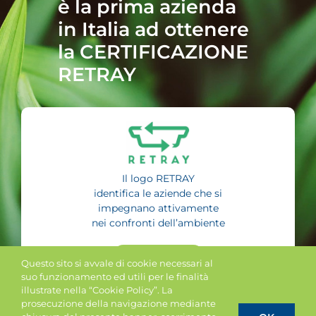
è la prima azienda
in Italia ad ottenere
la CERTIFICAZIONE
RETRAY
Il logo RETRAY
identifica le aziende che si
impegnano attivamente
nei confronti dell’ambiente
SCOPRI DI PIÙ
Questo sito si avvale di cookie necessari al
suo funzionamento ed utili per le finalità
illustrate nella “Cookie Policy”. La
prosecuzione della navigazione mediante