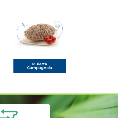
Muletta
Salametto Mil
Campagnola